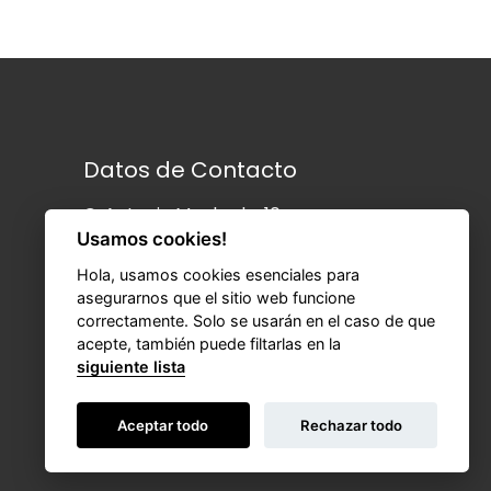
Datos de Contacto
C. Antonio Machado, 10,
Usamos cookies!
11150 Vejer de la Frontera
Cádiz
Hola, usamos cookies esenciales para
asegurarnos que el sitio web funcione
correctamente. Solo se usarán en el caso de que
Tel:
+34 956 45 01 42
acepte, también puede filtarlas en la
Whatsapp:
+34 956 45 01 42
siguiente lista
info@hostallajanda.com
www.hostallajanda.com
Aceptar todo
Rechazar todo